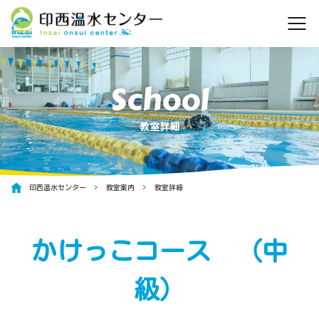
教室詳細
印西温水センター
教室案内
教室詳細
かけっこコース （中
級）