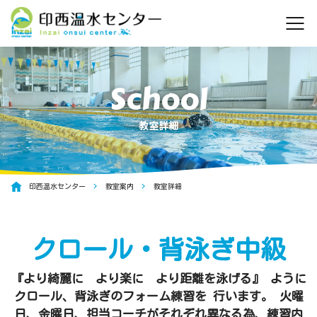
教室詳細
印西温水センター
教室案内
教室詳細
クロール・背泳ぎ中級
『より綺麗に より楽に より距離を泳げる』 ように
クロール、背泳ぎのフォーム練習を 行います。 火曜
日、金曜日、担当コーチがそれぞれ異なる為、練習内