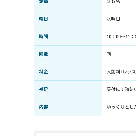
定員
２５名
曜日
水曜日
時間
10：00～11：
回数
回
料金
入館料+レッ
補足
受付にて随時
内容
ゆっくりとし