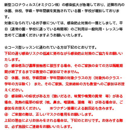
新型コロナウィルス(オミクロン株）の感染拡大が急増しており、近隣市内の
休園、休校、学級・学年閉鎖を実施されている園・学校が増加しておりま
す。
対象になられているお子様については、感染防止対策の一環としまして、平
日（通常の園・学校に通っている時間帯）のご利用は一般利用・レッスン等
含めてご遠慮くださいますようお願いいたします。
☆コース型レッスンに通われている方は下記のとおりです。
下記の通り感染リスクの低減に努めながら感染防止対策のご協力をお願いい
たします。
① 感染者及び濃厚接触者に該当する場合、そのご家族の全ての方は隔離期
間が終了するまでは教室のご参加はできません。
② 休園、休校、学級閉鎖・学年閉鎖の対象クラスの方（対象外のクラス・
学年の方は除く）
また、そのご家族、兄弟姉妹の方も教室へのご参加はお控
えください。
③ 感染疑いの症状がある方（強いだるさ、味覚や嗅覚の異常 等）がある
場合、発熱の風邪の症状（咳、鼻水、咽頭痛、頭痛 等）がある場合は、ご
参加をお控えください。 ※ワクチン接種による副反応も含みます。
④ ご来館の際は、正しいマスクの着用をお願いします。
上記の理由によりお休みをされる場合は、下記のとおりです。お休みする際
は、必ず施設にご連絡をお願いいたします。